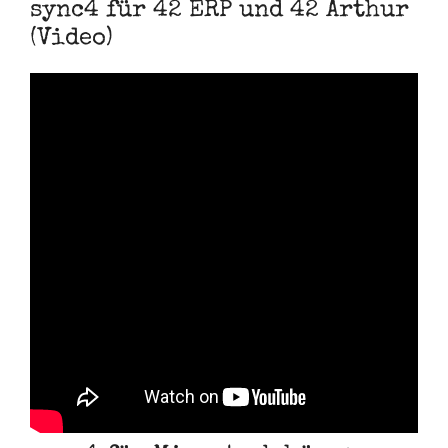
sync4 für 42 ERP und 42 Arthur
(Video)