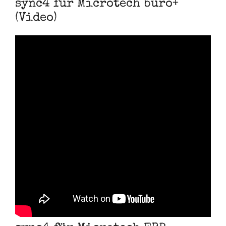
sync4 für Microtech büro+
(Video)